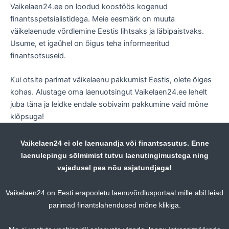
Vaikelaen24.ee on loodud koostöös kogenud
finantsspetsialistidega. Meie eesmärk on muuta
väikelaenude võrdlemine Eestis lihtsaks ja läbipaistvaks.
Usume, et igaühel on õigus teha informeeritud
finantsotsuseid.
Kui otsite parimat väikelaenu pakkumist Eestis, olete õiges
kohas. Alustage oma laenuotsingut Vaikelaen24.ee lehelt
juba täna ja leidke endale sobivaim pakkumine vaid mõne
klõpsuga!
Vaikelaen24 ei ole laenuandja või finantsasutus. Enne
laenulepingu sõlmimist tutvu laenutingimustega ning
vajadusel pea nõu asjatundjaga!
Vaikelaen24 on Eesti erapooletu laenuvõrdlusportaal mille abil leiad
parimad finantslahendused mõne klikiga.