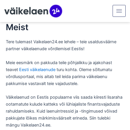
Skip
to
content
Meist
Tere tulemast Vaikelaen24.ee lehele – teie usaldusväärne
partner väikelaenude võrdlemisel Eestis!
Meie eesmärk on pakkuda teile põhjalikku ja ajakohast
teavet
Eesti väikelaenude
turu kohta. Oleme sõltumatu
võrdlusportaal, mis aitab teil leida parima väikelaenu
pakkumise vastavalt teie vajadustele.
Väikelaenud on Eestis populaarne viis saada kiiresti lisaraha
ootamatute kulude katteks või lühiajaliste finantsvajaduste
rahuldamiseks. Kuid laenuintressid ja -tingimused võivad
pakkujate lõikes märkimisväärselt erineda. Siin tulebki
mängu Vaikelaen24.ee.