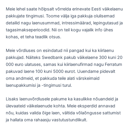
Meie lehel saate hõlpsalt võrrelda erinevate Eesti väikelaenu
pakkujate tingimusi. Toome välja iga pakkuja olulisemad
detailid nagu laenusummad, intressimäärad, lepingutasud ja
tagasimakseperioodid. Nii on teil kogu vajalik info ühes
kohas, et teha teadlik otsus.
Meie võrdluses on esindatud nii pangad kui ka kiirlaenu
pakkujad. Näiteks Swedbank pakub väikelaene 300 kuni 20
000 euro ulatuses, samas kui kiirlaenufirmad nagu Ferratum
pakuvad laene 100 kuni 5000 eurot. Uuendame pidevalt
oma andmeid, et pakkuda teile alati värskeimaid
laenupakkumisi ja -tingimusi turul.
Lisaks laenuvõrdlusele pakume ka kasulikke nõuandeid ja
ülevaateid väikelaenude kohta. Meie eksperdid annavad
nõu, kuidas valida õige laen, vältida võlaõngusse sattumist
ja hallata oma rahaasju vastutustundlikult.